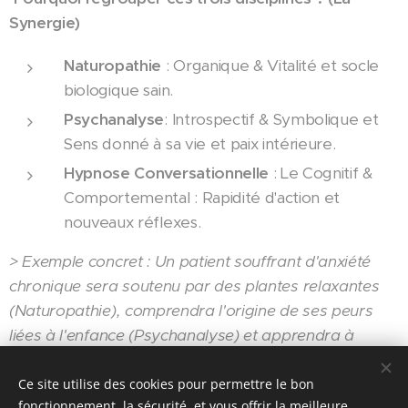
Synergie)
Naturopathie
: Organique & Vitalité et socle
biologique sain.
Psychanalyse
: Introspectif & Symbolique et
Sens donné à sa vie et paix intérieure.
Hypnose Conversationnelle
: Le Cognitif &
Comportemental : Rapidité d'action et
nouveaux réflexes.
>
Exemple concret : Un patient souffrant d'anxiété
chronique sera soutenu par des plantes relaxantes
(Naturopathie), comprendra l'origine de ses peurs
liées à l'enfance (Psychanalyse) et apprendra à
reformuler ses pensées anxieuses en temps réel
(Hypnose).
Ce site utilise des cookies pour permettre le bon
fonctionnement, la sécurité, et vous offrir la meilleure